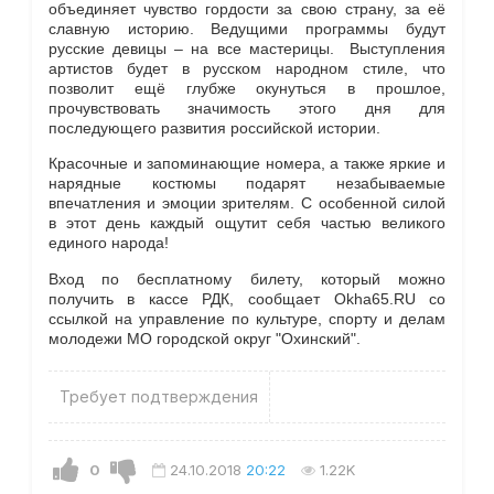
объединяет чувство гордости за свою страну, за её
славную историю. Ведущими программы будут
русские девицы – на все мастерицы. Выступления
артистов будет в русском народном стиле, что
позволит ещё глубже окунуться в прошлое,
прочувствовать значимость этого дня для
последующего развития российской истории.
Красочные и запоминающие номера, а также яркие и
нарядные костюмы подарят незабываемые
впечатления и эмоции зрителям. С особенной силой
в этот день каждый ощутит себя частью великого
единого народа!
Вход по бесплатному билету, который можно
получить в кассе РДК, сообщает Okha65.RU со
ссылкой на управление по культуре, спорту и делам
молодежи МО городской округ "Охинский".
Требует подтверждения
0
24.10.2018
20:22
1.22K