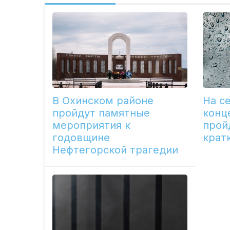
В Охинском районе
На с
пройдут памятные
конц
мероприятия к
прой
годовщине
крат
Нефтегорской трагедии