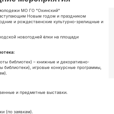
 молодежи МО ГО "Охинский"
 наступающим Новым годом и праздником
одние и рождественские культурно-зрелищные и
ородской новогодней ёлки на площади
иотека:
аботы библиотек) – книжные и декоративно-
сы библиотеки), игровые конкурсные программы,
ам).
ственные и предметные выставки.
ки (по заявкам).