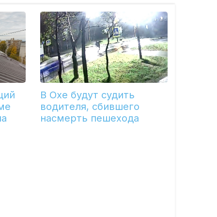
щий
В Охе будут судить
ме
водителя, сбившего
ла
насмерть пешехода