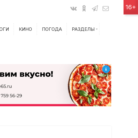
Показания счетчиков
16+
Билеты на самолет
ОГИ
КИНО
ПОГОДА
РАЗДЕЛЫ
Билеты на поезд