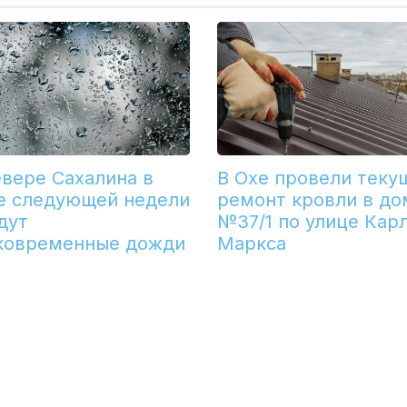
евере Сахалина в
В Охе провели теку
е следующей недели
ремонт кровли в до
дут
№37/1 по улице Кар
ковременные дожди
Маркса