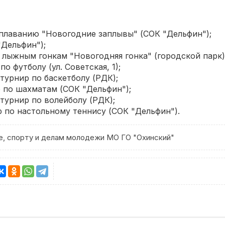
о плаванию "Новогодние заплывы" (СОК "Дельфин");
"Дельфин");
о лыжным гонкам "Новогодняя гонка" (городской парк)
по футболу (ул. Советская, 1);
 турнир по баскетболу (РДК);
р по шахматам (СОК "Дельфин");
 турнир по волейболу (РДК);
р по настольному теннису (СОК "Дельфин").
ре, спорту и делам молодежи МО ГО "Охинский"