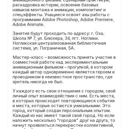
раскадровка истории, освоение базовых
навыков монтажа и анимации, композитинг и
спецэффекты. Учащиеся освоят азы работы с
программами Adobe Photoshop, Adobe Premiere,
Adobe Animate.
Занятия будут проходить по адресу: г. Оха.
Школа № 7, ул. Блюхера, 34, пгт. Ноглики.
Ногликская централизованная библиотечная
система, ул. Пограничная, 5А.
Мастер-класс – возможность принять участие в
совместной работе над экспериментальным
анимационным фильмом – прогулкой, в котором
каждый автор одновременно является героем и
проводником в неизвестное пространство, где
зритель никогда не был.
У каждого есть свои отношения с городом, свой
личный опыт взаимодействия с ним. Есть места,
в которых происходят повторяющиеся события
и места, которые остаются уникальными. Это
город, который создан персональным опытом.
Каждый из нас имеет такой свой город. Но если
наложить несколько "городов" друг на друга, то
начнут проявляться перекрестки коллективной,