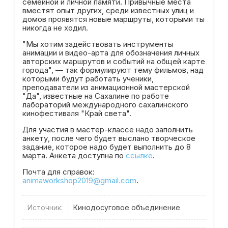
семейной и личной памяти. Привычные места
вместят опыт других, среди известных улиц и
домов проявятся новые маршруты, которыми ты
никогда не ходил.
"Мы хотим задействовать инструменты
анимации и видео-арта для обозначения личных
авторских маршрутов и событий на общей карте
города", — так формулируют тему фильмов, над
которыми будут работать ученики,
преподаватели из анимационной мастерской
"Да", известные на Сахалине по работе
лабораторий международного сахалинского
кинофестиваля "Край света".
Для участия в мастер-классе надо заполнить
анкету, после чего будет выслано творческое
задание, которое надо будет выполнить до 8
марта. Анкета доступна по
ссылке
.
Почта для справок:
animaworkshop2019@gmail.com
.
Источник:
Кинодосуговое объединение