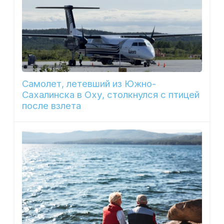
Самолет, летевший из Южно-
Сахалинска в Оху, столкнулся с птицей
после взлета