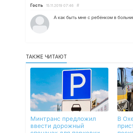
Гость
#
15.11.2019
07:46
А как быть мне с ребёнком в больни
ТАКЖЕ ЧИТАЮТ
Минтранс предложил
В Ох
ввести дорожный
прис
спецзнак для парковки
песка