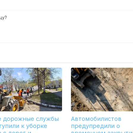
цу?
е дорожные службы
Автомобилистов
тупили к уборке
предупредили о
 с дорог и
временном закрыти