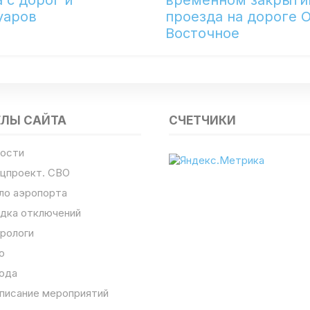
уаров
проезда на дороге 
Восточное
ЕЛЫ САЙТА
СЧЕТЧИКИ
ости
цпроект. СВО
ло аэропорта
дка отключений
рологи
о
ода
писание мероприятий