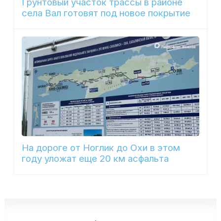
Грунтовый участок трассы в районе
села Вал готовят под новое покрытие
На дороге от Ноглик до Охи в этом
году уложат еще 20 км асфальта