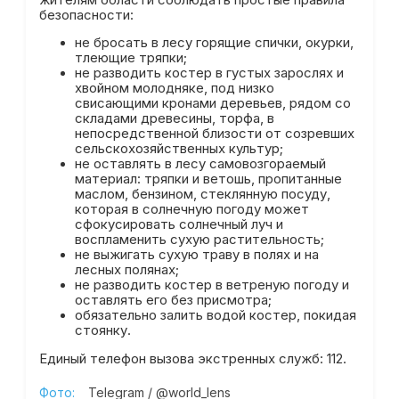
безопасности:
не бросать в лесу горящие спички, окурки,
тлеющие тряпки;
не разводить костер в густых зарослях и
хвойном молодняке, под низко
свисающими кронами деревьев, рядом со
складами древесины, торфа, в
непосредственной близости от созревших
сельскохозяйственных культур;
не оставлять в лесу самовозгораемый
материал: тряпки и ветошь, пропитанные
маслом, бензином, стеклянную посуду,
которая в солнечную погоду может
сфокусировать солнечный луч и
воспламенить сухую растительность;
не выжигать сухую траву в полях и на
лесных полянах;
не разводить костер в ветреную погоду и
оставлять его без присмотра;
обязательно залить водой костер, покидая
стоянку.
Единый телефон вызова экстренных служб: 112.
Фото:
Telegram / @world_lens