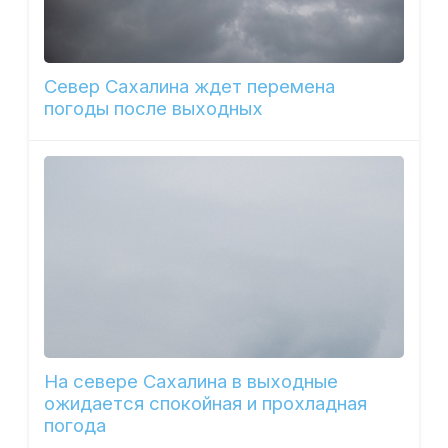
Север Сахалина ждет перемена
погоды после выходных
На севере Сахалина в выходные
ожидается спокойная и прохладная
погода