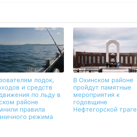
зователям лодок,
В Охинском районе
оходов и средств
пройдут памятные
движения по льду в
мероприятия к
ском районе
годовщине
мнили правила
Нефтегорской траг
аничного режима