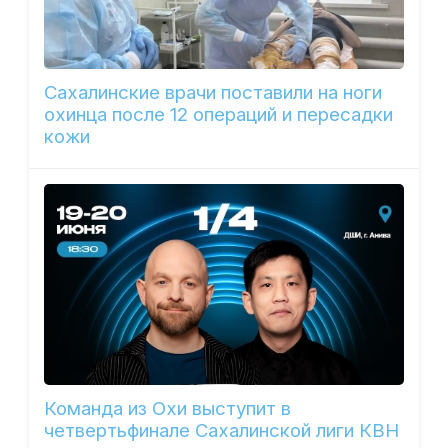
Сахалинские врачи поставили на ноги
охинца после 12 операций и пересадки
кожи
Команда из Охи выступит в
четвертьфинале Сахалинской лиги КВН