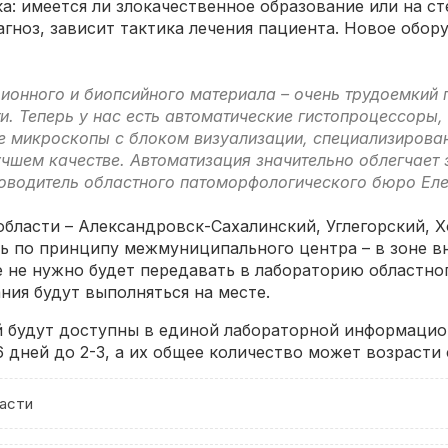
: имеется ли злокачественное образование или на сте
агноз, зависит тактика лечения пациента. Новое обо
ионного и биопсийного материала – очень трудоемкий 
и. Теперь у нас есть автоматические гистопроцессоры,
ые микроскопы с блоком визуализации, специализиров
чшем качестве. Автоматизация значительно облегчает 
оводитель областного патоморфологического бюро Еле
бласти – Александровск-Сахалинский, Углегорский, 
ть по принципу межмуниципального центра – в зоне в
 не нужно будет передавать в лабораторию областног
ия будут выполняться на месте.
 будут доступны в единой лабораторной информацион
 дней до 2-3, а их общее количество может возрасти 
асти