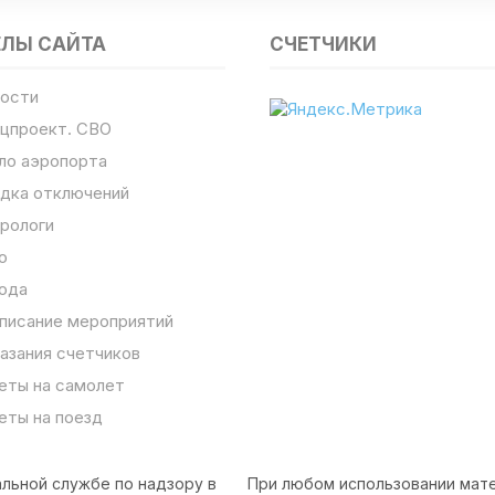
ЕЛЫ САЙТА
СЧЕТЧИКИ
ости
цпроект. СВО
ло аэропорта
дка отключений
рологи
о
ода
писание мероприятий
азания счетчиков
еты на самолет
еты на поезд
льной службе по надзору в
При любом использовании мате