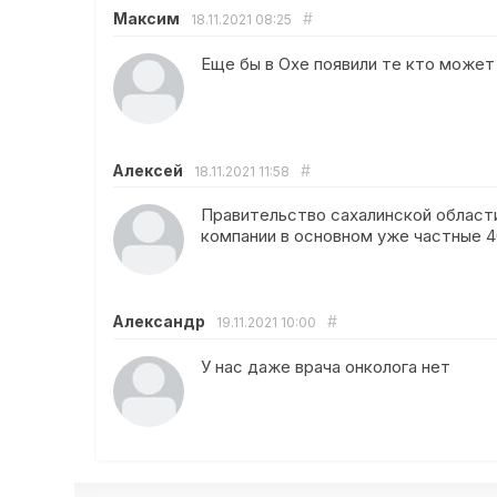
Максим
#
18.11.2021
08:25
Еще бы в Охе появили те кто може
Алексей
#
18.11.2021
11:58
Правительство сахалинской области
компании в основном уже частные 40
Александр
#
19.11.2021
10:00
У нас даже врача онколога нет