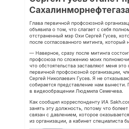
Сахалинморнефтегаз
Глава первичной профсоюзной организа
объявила о том, что слагает с себя полн
отстраненный мэр Охи Сергей Гусев, кот
после согласованного митинга, который н
— Наверное, сразу после митинга состои
профсоюза по сложению моих полномочий
что обстоятельства заставляют меня это
первичной профсоюзной организации, чл
Сергей Николаевич Гусев. Я не отказываю
собирается представление нам вынести. 
в видеообращении Людмила Семечева.
Как сообщил корреспонденту ИА Sakh.com 
занять эту должность, потому что более
связан с давлением, которое оказывается
из организации, а кабинет специалиста б