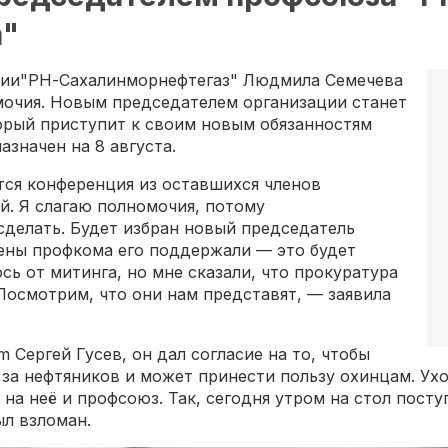
а"
ции"РН-Сахалинморнефтегаз" Людмила Семечева
омочия. Новым председателем организации станет
орый приступит к своим новым обязанностям
азначен на 8 августа.
тся конференция из оставшихся членов
. Я слагаю полномочия, потому
 сделать. Будет избран новый председатель
ены профкома его поддержали — это будет
сь от митинга, но мне сказали, что прокуратура
Посмотрим, что они нам представят, — заявила
Сергей Гусев, он дал согласие на то, чтобы
т за нефтяников и может принести пользу охинцам. 
 на неё и профсоюз. Так, сегодня утром на стол пост
ыл взломан.