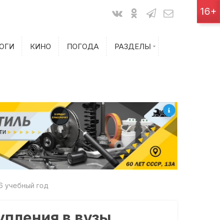
Показания счетчиков
16+
Билеты на самолет
ОГИ
КИНО
ПОГОДА
РАЗДЕЛЫ
Билеты на поезд
6 учебный год
упления в вузы