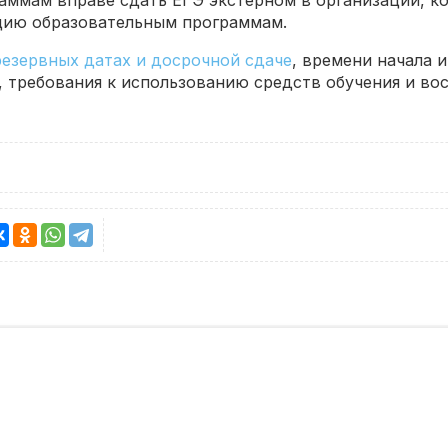
аммам вправе сдать ЕГЭ экстерном в организации, к
цию образовательным программам.
резервных датах и досрочной сдаче
, времени начала 
 требования к использованию средств обучения и вос