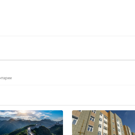
нтарии