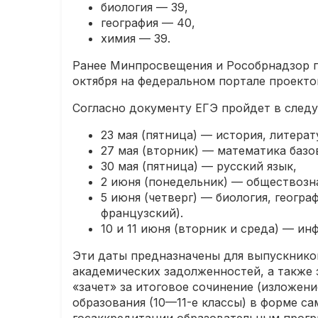
биология — 39,
география — 40,
химия — 39.
Ранее Минпросвещения и Рособрнадзор п
октября на федеральном портале проект
Согласно документу ЕГЭ пройдет в след
23 мая (пятница) — история, литерат
27 мая (вторник) — математика базо
30 мая (пятница) — русский язык,
2 июня (понедельник) — обществозн
5 июня (четверг) — биология, геогр
французский).
10 и 11 июня (вторник и среда) — и
Эти даты предназначены для выпускнико
академических задолженностей, а также
«зачет» за итоговое сочинение (изложен
образования (10—11-е классы) в форме с