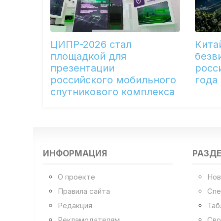
ЦИПР-2026 стал
Кита
площадкой для
безв
презентации
росс
российского мобильного
года
спутникового комплекса
ИНФОРМАЦИЯ
РАЗД
О проекте
Нов
Правила сайта
Спе
Редакция
Таб
Рекламодателям
Сво