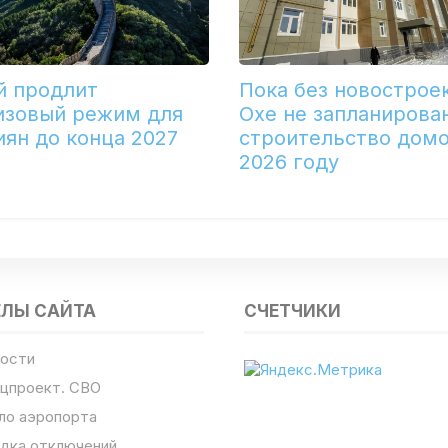
й продлит
Пока без новостроек
изовый режим для
Охе не запланирова
иян до конца 2027
строительство домо
2026 году
ЕЛЫ САЙТА
СЧЕТЧИКИ
ости
цпроект. СВО
ло аэропорта
дка отключений