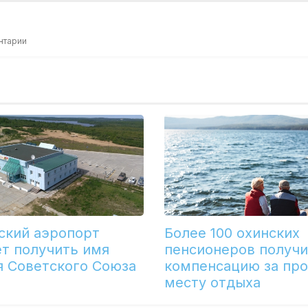
нтарии
ский аэропорт
Более 100 охинских
т получить имя
пенсионеров получ
я Советского Союза
компенсацию за про
месту отдыха