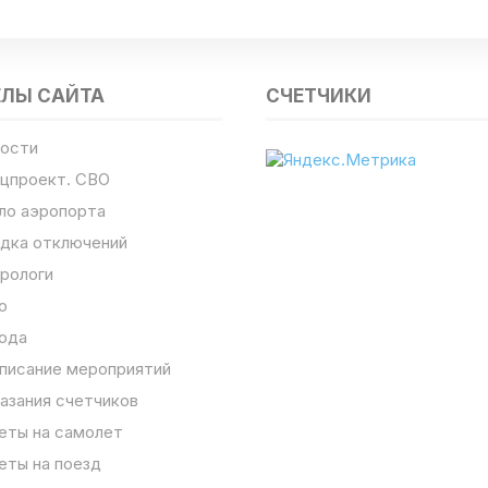
ЕЛЫ САЙТА
СЧЕТЧИКИ
ости
цпроект. СВО
ло аэропорта
дка отключений
рологи
о
ода
писание мероприятий
азания счетчиков
еты на самолет
еты на поезд