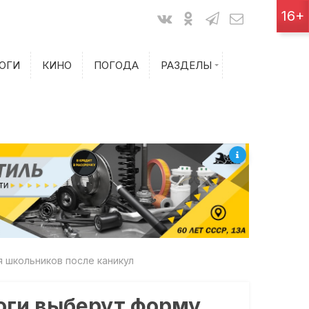
Показания счетчиков
16+
Билеты на самолет
ОГИ
КИНО
ПОГОДА
РАЗДЕЛЫ
Билеты на поезд
 школьников после каникул
оги выберут форму