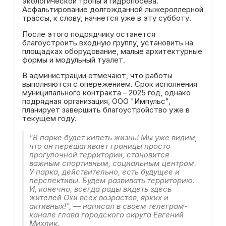
экологической тропы и гидропосева.
Асфальтирование долгожданной лыжероллерной
трассы, к слову, начнется уже в эту субботу.
После этого подрядчику останется
благоустроить входную группу, установить на
площадках оборудование, малые архитектурные
формы и модульный туалет.
В администрации отмечают, что работы
выполняются с опережением. Срок исполнения
муниципального контракта – 2025 год, однако
подрядная организация, ООО "Импульс",
планирует завершить благоустройство уже в
текущем году.
"В парке будет кипеть жизнь! Мы уже видим,
что он перешагивает границы просто
прогулочной территории, становится
важным спортивным, социальным центром.
У парка, действительно, есть будущее и
перспективы. Будем развивать территорию.
И, конечно, всегда рады видеть здесь
жителей Охи всех возрастов, ярких и
активных!", — написал в своем телеграм-
канале глава городского округа Евгений
Михлик.