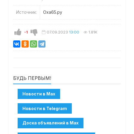
Источник:
Оха65.ру
-1
07.09.2023
13:00
1.81K
БУДЬ ПЕРВЫМ!