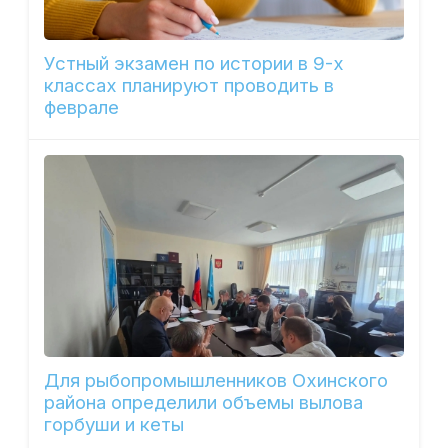
Устный экзамен по истории в 9-х
классах планируют проводить в
феврале
Для рыбопромышленников Охинского
района определили объемы вылова
горбуши и кеты