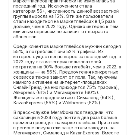
маркетплейсов практически не изменилась за
последний год. Исключением стала
категория 56+, численность данной возрастной
группы выросла на 15%. Эти же пользователи
стали находиться на маркетплейсах в 1,5 раза
дольше, чем в 2022 году. Однако интерес к тем
или иным сервисам не зависит от возраста
абонентов.
Среди клиентов маркетплейсов мужчин сегодня
55%, а потребляют они 52% трафика. Их
интерес существенно вырос за последний год: в
2023 году эта категория пользователей
потратила на 90% больше гигабайт, чем в 2022, а
женщины — на 56%. Предпочтения конкретных
сервисов также зависят от пола. Так, мужчины
намного активнее на интернет-площадках
ОнлайнТрейд (на них приходится 75% трафика),
AliExpress (61%) и Мегамаркете (60%).
Женщины же предпочитают Сималенд (64%),
KazanExpress (55%) и Wildberries (52%).
В пресс-службе МегаФона подтвердили, что
сахалинцы в 2024 году почти в два раза больше
времени проводят на маркетплейсах. При этом
в регионе покупатели чаще стали заходить на
Мегамаркет, Сималенд и KazanExpress. Вместе