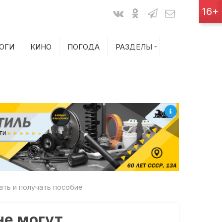
Показания счетчиков
16+
Билеты на самолет
ОГИ
КИНО
ПОГОДА
РАЗДЕЛЫ
Билеты на поезд
ать и получать пособие
не могут