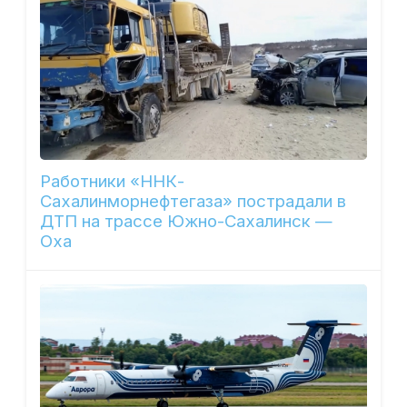
Работники «ННК-
Сахалинморнефтегаза» пострадали в
ДТП на трассе Южно-Сахалинск —
Оха