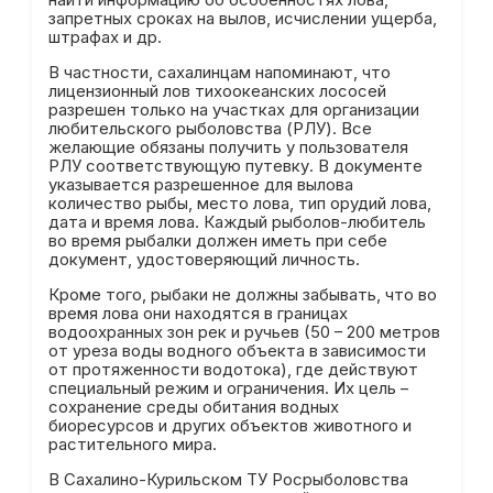
запретных сроках на вылов, исчислении ущерба,
штрафах и др.
В частности, сахалинцам напоминают, что
лицензионный лов тихоокеанских лососей
разрешен только на участках для организации
любительского рыболовства (РЛУ). Все
желающие обязаны получить у пользователя
РЛУ соответствующую путевку. В документе
указывается разрешенное для вылова
количество рыбы, место лова, тип орудий лова,
дата и время лова. Каждый рыболов-любитель
во время рыбалки должен иметь при себе
документ, удостоверяющий личность.
Кроме того, рыбаки не должны забывать, что во
время лова они находятся в границах
водоохранных зон рек и ручьев (50 – 200 метров
от уреза воды водного объекта в зависимости
от протяженности водотока), где действуют
специальный режим и ограничения. Их цель –
сохранение среды обитания водных
биоресурсов и других объектов животного и
растительного мира.
В Сахалино-Курильском ТУ Росрыболовства