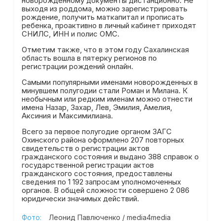
новорожденному документы дистанционно. Не
выходя из роддома, можно зарегистрировать
рождение, получить маткапитал и прописать
ребенка, проактивно в личный кабинет приходят
СНИЛС, ИНН и полис ОМС.
Отметим также, что в этом году Сахалинская
область вошла в пятерку регионов по
регистрации рождений онлайн.
Самыми популярными именами новорожденных в
минувшем полугодии стали Роман и Милана. К
необычным или редким именам можно отнести
имена Назар, Захар, Лев, Эмилия, Амелия,
Аксиния и Максимилиана.
Всего за первое полугодие органом ЗАГС
Охинского района оформлено 207 повторных
свидетельств о регистрации актов
гражданского состояния и выдано 388 справок о
государственной регистрации актов
гражданского состояния, предоставлены
сведения по 1 192 запросам уполномоченных
органов. В общей сложности совершено 2 086
юридически значимых действий.
Фото:
Леонид Павлюченко / media4media