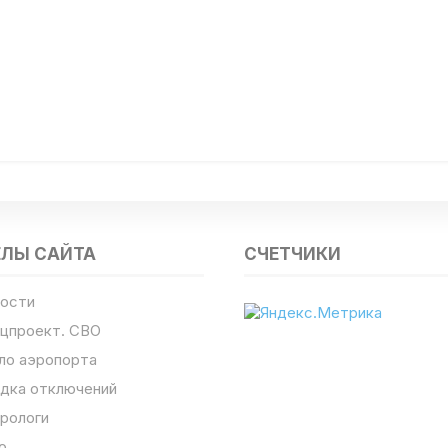
ЕЛЫ САЙТА
СЧЕТЧИКИ
ости
цпроект. СВО
ло аэропорта
дка отключений
рологи
о