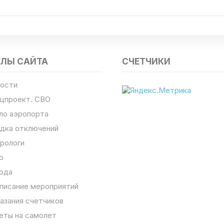
ЕЛЫ САЙТА
СЧЕТЧИКИ
ости
цпроект. СВО
ло аэропорта
дка отключений
рологи
о
ода
писание мероприятий
азания счетчиков
еты на самолет