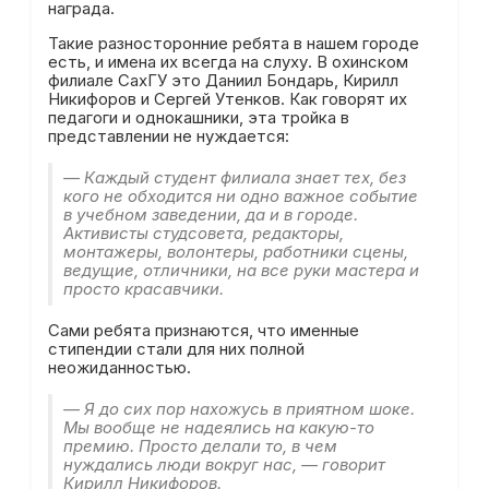
награда.
Такие разносторонние ребята в нашем городе
есть, и имена их всегда на слуху. В охинском
филиале СахГУ это Даниил Бондарь, Кирилл
Никифоров и Сергей Утенков. Как говорят их
педагоги и однокашники, эта тройка в
представлении не нуждается:
— Каждый студент филиала знает тех, без
кого не обходится ни одно важное событие
в учебном заведении, да и в городе.
Активисты студсовета, редакторы,
монтажеры, волонтеры, работники сцены,
ведущие, отличники, на все руки мастера и
просто красавчики.
Сами ребята признаются, что именные
стипендии стали для них полной
неожиданностью.
— Я до сих пор нахожусь в приятном шоке.
Мы вообще не надеялись на какую-то
премию. Просто делали то, в чем
нуждались люди вокруг нас, — говорит
Кирилл Никифоров.