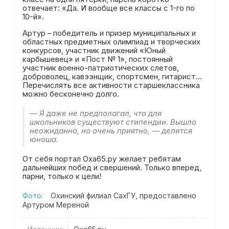
отвечает: «Да. И вообще все классы с 1-го по
10-й».
Артур – победитель и призер муниципальных и
областных предметных олимпиад и творческих
конкурсов, участник движений «Юный
карбышевец» и «Пост № 1», постоянный
участник военно-патриотических слетов,
доброволец, кавээнщик, спортсмен, гитарист…
Перечислять все активности старшеклассника
можно бесконечно долго.
— Я даже не предполагал, что для
школьников существуют стипендии. Вышло
неожиданно, но очень приятно, — делится
юноша.
От себя портал Оха65.ру желает ребятам
дальнейших побед и свершений. Только вперед,
парни, только к цели!
Фото:
Охинский филиал СахГУ, предоставлено
Артуром Мереной