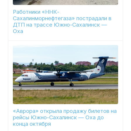
Работники «ННК-
Сахалинморнефтегаза» пострадали в
ДТП на трассе Южно-Сахалинск —
Оха
«Аврора» открыла продажу билетов на
рейсы Южно-Сахалинск — Оха до
конца октября