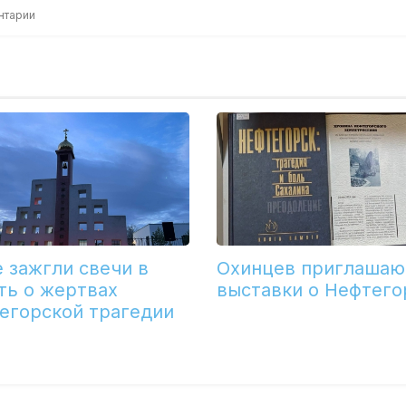
нтарии
е зажгли свечи в
Охинцев приглашаю
ть о жертвах
выставки о Нефтего
егорской трагедии