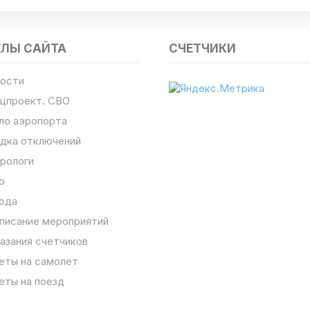
ЕЛЫ САЙТА
СЧЕТЧИКИ
ости
цпроект. СВО
ло аэропорта
дка отключений
рологи
о
ода
писание мероприятий
азания счетчиков
еты на самолет
еты на поезд