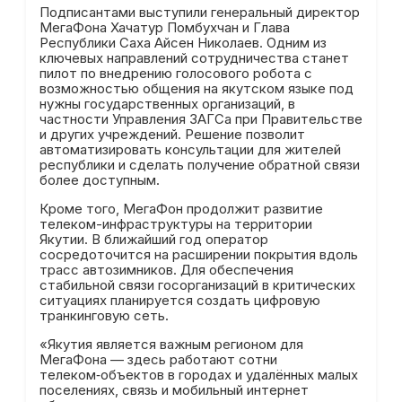
Подписантами выступили генеральный директор
МегаФона Хачатур Помбухчан и Глава
Республики Саха Айсен Николаев. Одним из
ключевых направлений сотрудничества станет
пилот по внедрению голосового робота с
возможностью общения на якутском языке под
нужны государственных организаций, в
частности Управления ЗАГСа при Правительстве
и других учреждений. Решение позволит
автоматизировать консультации для жителей
республики и сделать получение обратной связи
более доступным.
Кроме того, МегаФон продолжит развитие
телеком-инфраструктуры на территории
Якутии. В ближайший год оператор
сосредоточится на расширении покрытия вдоль
трасс автозимников. Для обеспечения
стабильной связи госорганизаций в критических
ситуациях планируется создать цифровую
транкинговую сеть.
«Якутия является важным регионом для
МегаФона — здесь работают сотни
телеком‑объектов в городах и удалённых малых
поселениях, связь и мобильный интернет