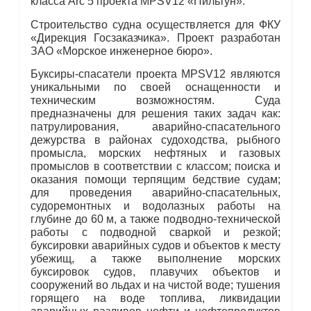
класса Arc 5 проекта MPSV12 «Пильтун».
Строительство судна осуществляется для ФКУ
«Дирекция Госзаказчика». Проект разработан
ЗАО «Морское инженерное бюро».
Буксиры-спасатели проекта MPSV12 являются
уникальными по своей оснащенности и
техническим возможностям. Суда
предназначены для решения таких задач как:
патрулирования, аварийно-спасательного
дежурства в районах судоходства, рыбного
промысла, морских нефтяных и газовых
промыслов в соответствии с классом; поиска и
оказания помощи терпящим бедствие судам;
для проведения аварийно-спасательных,
судоремонтных и водолазных работы на
глубине до 60 м, а также подводно-технической
работы с подводной сваркой и резкой;
буксировки аварийных судов и объектов к месту
убежищ, а также выполнение морских
буксировок судов, плавучих объектов и
сооружений во льдах и на чистой воде; тушения
горящего на воде топлива, ликвидации