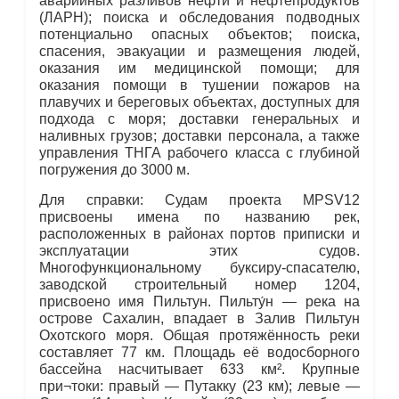
аварийных разливов нефти и нефтепродуктов
(ЛАРН); поиска и обследования подводных
потенциально опасных объектов; поиска,
спасения, эвакуации и размещения людей,
оказания им медицинской помощи; для
оказания помощи в тушении пожаров на
плавучих и береговых объектах, доступных для
подхода с моря; доставки генеральных и
наливных грузов; доставки персонала, а также
управления ТНГА рабочего класса с глубиной
погружения до 3000 м.
Для справки: Судам проекта MPSV12
присвоены имена по названию рек,
расположенных в районах портов приписки и
эксплуатации этих судов.
Многофункциональному буксиру-спасателю,
заводской строительный номер 1204,
присвоено имя Пильтун. Пильту́н — река на
острове Сахалин, впадает в Залив Пильтун
Охотского моря. Общая протяжённость реки
составляет 77 км. Площадь её водосборного
бассейна насчитывает 633 км². Крупные
при¬токи: правый — Путакку (23 км); левые —