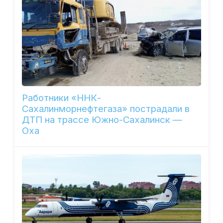
Работники «ННК-
Сахалинморнефтегаза» пострадали в
ДТП на трассе Южно-Сахалинск —
Оха