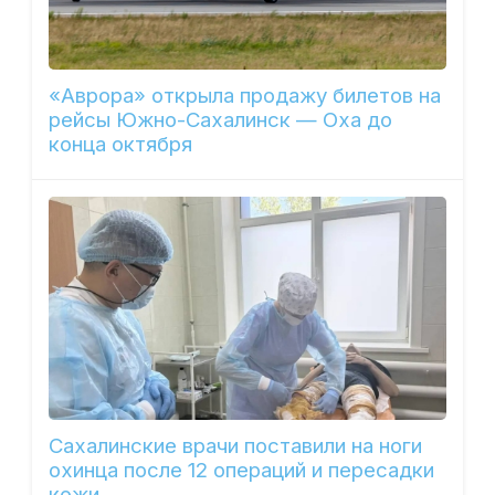
«Аврора» открыла продажу билетов на
рейсы Южно-Сахалинск — Оха до
конца октября
Сахалинские врачи поставили на ноги
охинца после 12 операций и пересадки
кожи