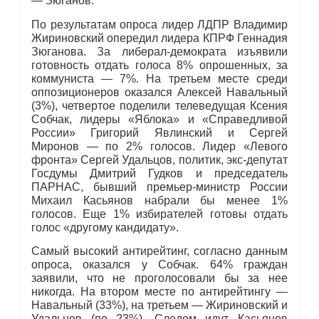
— Зюганов.
По результатам опроса лидер ЛДПР Владимир
Жириновский опередил лидера КПРФ Геннадия
Зюганова. За либерал-демократа изъявили
готовность отдать голоса 8% опрошенных, за
коммуниста — 7%. На третьем месте среди
оппозиционеров оказался Алексей Навальный
(3%), четвертое поделили телеведущая Ксения
Собчак, лидеры «Яблока» и «Справедливой
России» Григорий Явлинский и Сергей
Миронов — по 2% голосов. Лидер «Левого
фронта» Сергей Удальцов, политик, экс-депутат
Госдумы Дмитрий Гудков и председатель
ПАРНАС, бывший премьер-министр России
Михаил Касьянов набрали бы менее 1%
голосов. Еще 1% избирателей готовы отдать
голос «другому кандидату».
Самый высокий антирейтинг, согласно данным
опроса, оказался у Собчак. 64% граждан
заявили, что не проголосовали бы за нее
никогда. На втором месте по антирейтингу —
Навальный (33%), на третьем — Жириновский и
Удальцов (по 23%). Следом идут Касьянов