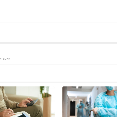
нтарии