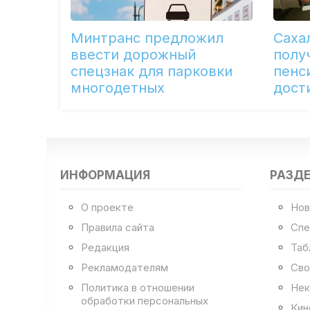
Минтранс предложил
Саха
ввести дорожный
полу
спецзнак для парковки
пенс
многодетных
дост
ИНФОРМАЦИЯ
РАЗД
О проекте
Нов
Правила сайта
Спе
Редакция
Таб
Рекламодателям
Сво
Политика в отношении
Нек
обработки персональных
Кин