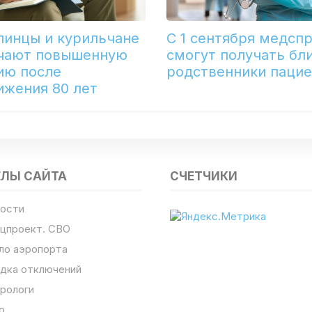
линцы и курильчане
С 1 сентября медсп
чают повышенную
смогут получать бл
ию после
родственники паци
ижения 80 лет
ЕЛЫ САЙТА
СЧЕТЧИКИ
ости
цпроект. СВО
ло аэропорта
дка отключений
рологи
о