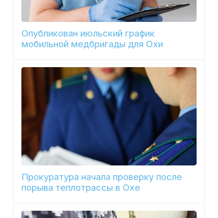
Опубликован июльский график
мобильной медбригады для Охи
Прокуратура начала проверку после
порыва теплотрассы в Охе