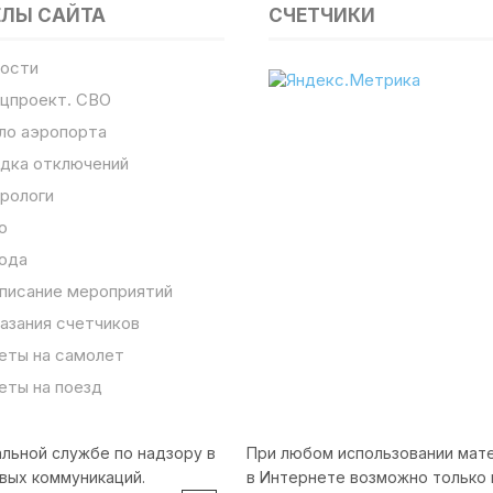
ЕЛЫ САЙТА
СЧЕТЧИКИ
ости
цпроект. СВО
ло аэропорта
дка отключений
рологи
о
ода
писание мероприятий
азания счетчиков
еты на самолет
еты на поезд
льной службе по надзору в
При любом использовании мате
вых коммуникаций.
в Интернете возможно только 