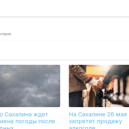
нтарии
р Сахалина ждет
На Сахалине 26 мая
мена погоды после
запретят продажу
дных
алкоголя