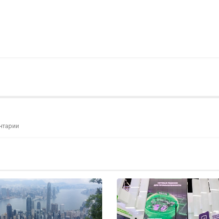
нтарии