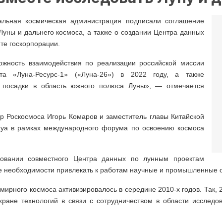
альная космическая администрация подписали соглашение
уны и дальнего космоса, а также о создании Центра данных
те госкорпорации.
ожность взаимодействия по реализации российской миссии
ата «Луна-Ресурс-1» («Луна-26») в 2022 году, а также
и посадки в область южного полюса Луны», — отмечается
р Роскосмоса Игорь Комаров и заместитель главы Китайской
хуа в рамках международного форума по освоению космоса
овании совместного Центра данных по лунным проектам
чае необходимости привлекать к работам научные и промышленные 
мирного космоса активизировалось в середине 2010-х годов. Так, 
ране технологий в связи с сотрудничеством в области исследов