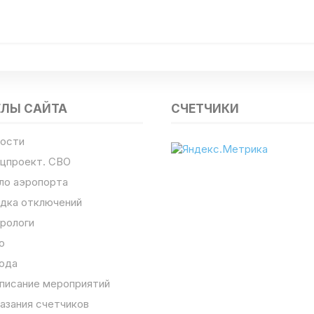
ЕЛЫ САЙТА
СЧЕТЧИКИ
ости
цпроект. СВО
ло аэропорта
дка отключений
рологи
о
ода
писание мероприятий
азания счетчиков