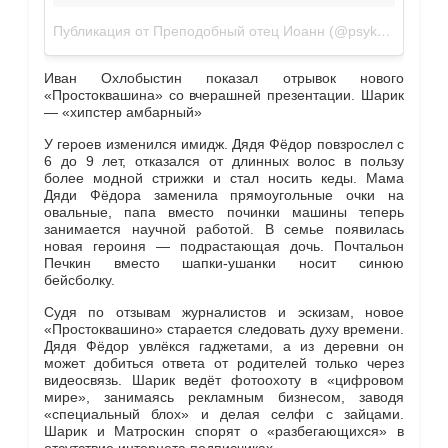
Публикация от Преподобный отец Иоанн (@psykero1477)
М
Иван Охлобыстин показал отрывок нового
«Простоквашина» со вчерашней презентации. Шарик
— «хипстер амбарный»
У героев изменился имидж. Дядя Фёдор повзрослел с
6 до 9 лет, отказался от длинных волос в пользу
более модной стрижки и стал носить кеды. Мама
Дяди Фёдора заменила прямоугольные очки на
овальные, папа вместо починки машины теперь
занимается научной работой. В семье появилась
новая героиня — подрастающая дочь. Почтальон
Печкин вместо шапки-ушанки носит синюю
бейсболку.
Судя по отзывам журналистов и эскизам, новое
«Простоквашино» старается следовать духу времени.
Дядя Фёдор увлёкся гаджетами, а из деревни он
может добиться ответа от родителей только через
видеосвязь. Шарик ведёт фотоохоту в «цифровом
мире», занимаясь рекламным бизнесом, заводя
«специальный блох» и делая селфи с зайцами.
Шарик и Матроскин спорят о «разбегающихся» в
отсутствие интернета подписчиках.