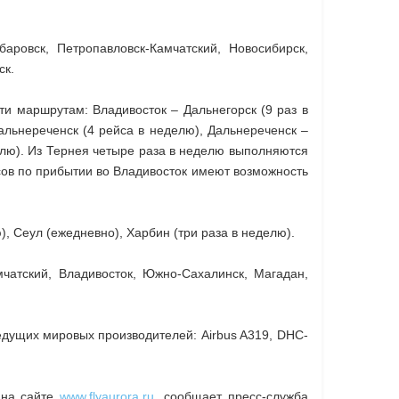
ровск, Петропавловск-Камчатский, Новосибирск,
ск.
 маршрутам: Владивосток – Дальнегорск (9 раз в
альнереченск (4 рейса в неделю), Дальнереченск –
делю). Из Тернея четыре раза в неделю выполняются
сов по прибытии во Владивосток имеют возможность
 Сеул (ежедневно), Харбин (три раза в неделю).
чатский, Владивосток, Южно-Сахалинск, Магадан,
дущих мировых производителей: Airbus A319, DHC-
 на сайте
www.flyaurora.ru
, сообщает пресс-служба