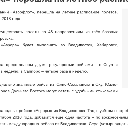
аний «Аэрофлот», перешла на летнее расписание полётов,
я 2018 года.
существлять полеты по 48 направлениям из трёх базовых
аровска.
«Аврора» будет выполнять во Владивосток, Хабаровск,
ка представлены двумя регулярными рейсами - в Сеул и
 в неделю, в Саппоро – четыре раза в неделю.
циально значимые рейсы из Южно-Сахалинска в Оху, Южно-
онов Дальнего Востока могут летать с удобными стыковками
ародных рейсов «Авроры» из Владивостока. Так, с учётом востр
нтября 2018 года, добавится еще одна частота – по воскресеньям
ять международных рейсов из Владивостока: Сеул (четырнадцать 