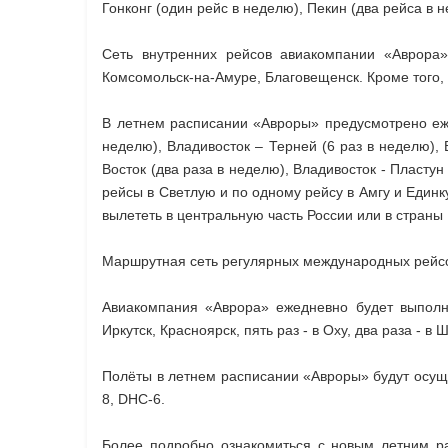
Гонконг (один рейс в неделю), Пекин (два рейса в 
Сеть внутренних рейсов авиакомпании «Аврора»
Комсомольск-на-Амуре, Благовещенск. Кроме того, 
В летнем расписании «Авроры» предусмотрено еж
неделю), Владивосток – Терней (6 раз в неделю),
Восток (два раза в неделю), Владивосток - Пласту
рейсы в Светлую и по одному рейсу в Амгу и Един
вылететь в центральную часть России или в страны
Маршрутная сеть регулярных международных рейсов
Авиакомпания «Аврора» ежедневно будет выполня
Иркутск, Красноярск, пять раз - в Оху, два раза - 
Полёты в летнем расписании «Авроры» будут осущ
8, DHC-6.
Более подробно ознакомиться с новым летним р