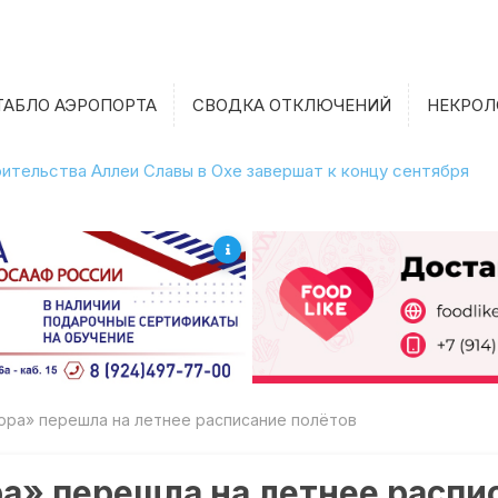
ТАБЛО АЭРОПОРТА
СВОДКА ОТКЛЮЧЕНИЙ
НЕКРОЛ
ительства Аллеи Славы в Охе завершат к концу сентября
жегодная приемка образовательных учреждений
ора» перешла на летнее расписание полётов
а» перешла на летнее распи