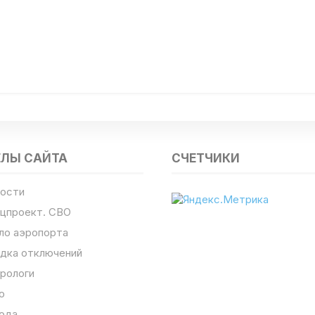
ЕЛЫ САЙТА
СЧЕТЧИКИ
ости
цпроект. СВО
ло аэропорта
дка отключений
рологи
о
ода