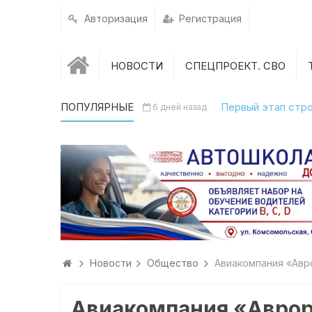
Авторизация
Регистрация
НОВОСТИ
СПЕЦПРОЕКТ. СВО
ПОПУЛЯРНЫЕ
Первый этап стро
В Охе началась е
6 дней назад
6 дней назад
Новости
Общество
Авиакомпания «Авр
Авиакомпания «Аврор