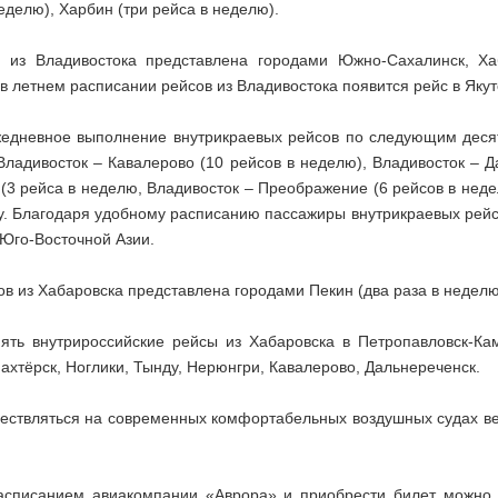
неделю), Харбин (три рейса в неделю).
 из Владивостока представлена городами Южно-Сахалинск, Хаба
в летнем расписании рейсов из Владивостока появится рейс в Якут
едневное выполнение внутрикраевых рейсов по следующим десяти
 Владивосток – Кавалерово (10 рейсов в неделю), Владивосток – Д
н (3 рейса в неделю, Владивосток – Преображение (6 рейсов в не
ку. Благодаря удобному расписанию пассажиры внутрикраевых рей
 Юго-Восточной Азии.
 из Хабаровска представлена городами Пекин (два раза в неделю),
ть внутрироссийские рейсы из Хабаровска в Петропавловск-Кам
в Шахтёрск, Ноглики, Тынду, Нерюнгри, Кавалерово, Дальнереченск.
ествляться на современных комфортабельных воздушных судах ве
асписанием авиакомпании «Аврора» и приобрести билет можно