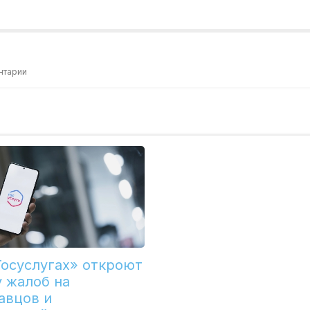
нтарии
Госуслугах» откроют
у жалоб на
авцов и