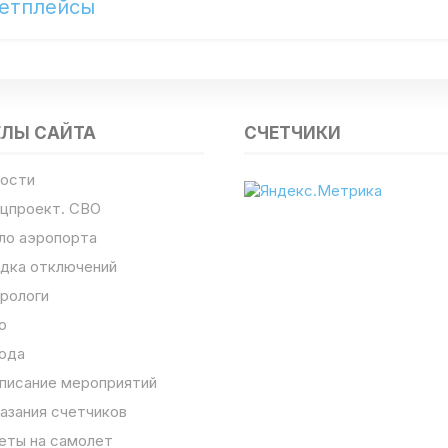
етплейсы
ЕЛЫ САЙТА
СЧЕТЧИКИ
ости
цпроект. СВО
ло аэропорта
дка отключений
рологи
о
ода
писание мероприятий
азания счетчиков
еты на самолет