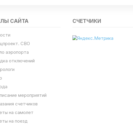
ЕЛЫ САЙТА
СЧЕТЧИКИ
ости
цпроект. СВО
ло аэропорта
дка отключений
рологи
о
ода
писание мероприятий
азания счетчиков
еты на самолет
еты на поезд