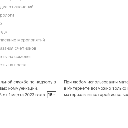
дка отключений
рологи
о
ода
писание мероприятий
азания счетчиков
еты на самолет
еты на поезд
льной службе по надзору в
При любом использовании мате
вых коммуникаций.
в Интернете возможно только 
материалы из которой использ
от 1 марта 2023 года.
16+