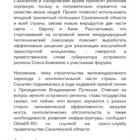
Сахалином и Хабаровским краем принесет регионам
огромную пользу и положительно отразится на
качестве жизни людей. Проект позволит использовать
мощный транзитный потенциал Сахалинской области
и всей страны, связав новым маршрутом две части
света – Европу и Азию. Рассчитываю, что
стартовавший на островной земле международный
геотехнический симпозиум поможет выработать
эффективные решения для реализации масштабной
транспортной инициативы, - говорится в
приветственном слове губернатора островного
региона Олега Кожемяко к участникам форума.
Напомним, тема строительства железнодорожного
перехода с континентальной части страны на
Сахалин поднималась в ходе недавней прямой линии
с Президентом Владимиром Путиным. Отвечая на
вопрос жителя островного региона, глава государства
сказал, что сейчас этот вопрос изучается с разных
сторон: экономической эффективности, загрузки
моста, геополитических обстоятельств, а также
необходимости развития инфраструктуры, сообщает
Okha65.RU со ссылкой на пресс-службу
правительства Сахалинской области.