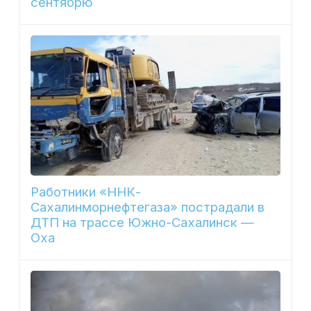
сентябрю
Работники «ННК-
Сахалинморнефтегаза» пострадали в
ДТП на трассе Южно-Сахалинск —
Оха