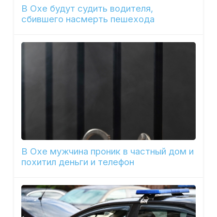
В Охе будут судить водителя,
сбившего насмерть пешехода
В Охе мужчина проник в частный дом и
похитил деньги и телефон