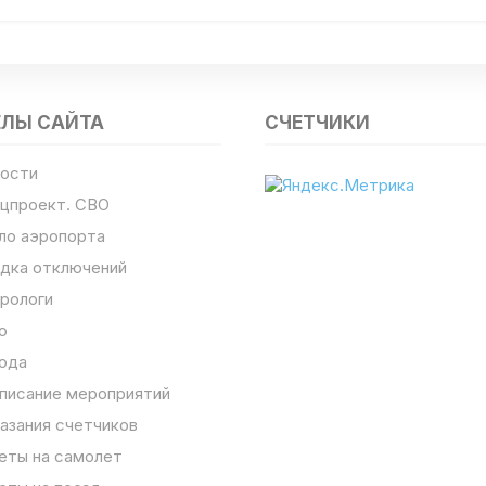
ЕЛЫ САЙТА
СЧЕТЧИКИ
ости
цпроект. СВО
ло аэропорта
дка отключений
рологи
о
ода
писание мероприятий
азания счетчиков
еты на самолет