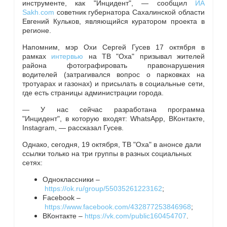
инструменте, как "Инцидент", — сообщил
ИА
Sakh.com
советник губернатора Сахалинской области
Евгений Кульков, являющийся куратором проекта в
регионе.
Напомним, мэр Охи Сергей Гусев 17 октября в
рамках
интервью
на
ТВ "Оха"
призывал жителей
района фотографировать правонарушения
водителей (затрагивался вопрос о парковках на
тротуарах и газонах) и присылать в социальные сети,
где есть страницы администрации города.
— У нас сейчас разработана программа
"Инцидент", в которую входят: WhatsApp, ВКонтакте,
Instagram, — рассказал Гусев.
Однако, сегодня, 19 октября, ТВ "Оха" в анонсе дали
ссылки только на три группы в разных социальных
сетях:
Одноклассники –
https://ok.ru/group/55035261223162
;
Facebook –
https://www.facebook.com/432877253846968
;
ВКонтакте –
https://vk.com/public160454707
.