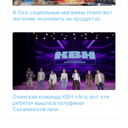
В Охе социальные магазины помогают
жителям экономить на продуктах
Охинская команда КВН «Ага, вот эти
ребята» вышла в полуфинал
Сахалинской лиги