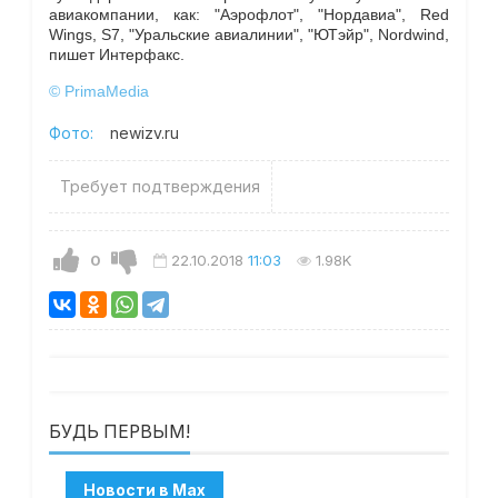
авиакомпании, как: "Аэрофлот", "Нордавиа", Red
Wings, S7, "Уральские авиалинии", "ЮТэйр", Nordwind,
пишет Интерфакс.
© PrimaMedia
Фото:
newizv.ru
Требует подтверждения
0
22.10.2018
11:03
1.98K
БУДЬ ПЕРВЫМ!