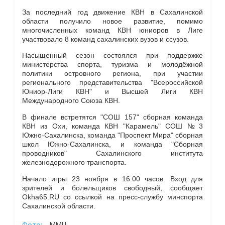
За последний год движение КВН в Сахалинской
области получило новое развитие, помимо
многочисленных команд КВН юниоров в Лиге
участвовало 8 команд сахалинских вузов и ссузов.
Насыщенный сезон состоялся при поддержке
министерства спорта, туризма и молодёжной
политики островного региона, при участии
регионального представительства "Всероссийской
Юниор-Лиги КВН" и Высшей Лиги КВН
Международного Союза КВН.
В финале встретятся "СОШ 157" сборная команда
КВН из Охи, команда КВН "Карамель" СОШ № 3
Южно-Сахалинска, команда "Проспект Мира" сборная
школ Южно-Сахалинска, и команда "Сборная
проводников" Сахалинского института
железнодорожного транспорта.
Начало игры 23 ноября в 16:00 часов. Вход для
зрителей и болельщиков свободный, сообщает
Okha65.RU со ссылкой на пресс-службу минспорта
Сахалинской области.
Фото:
ММЦ