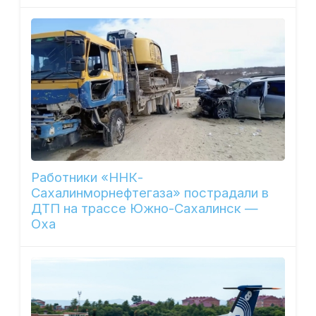
Работники «ННК-
Сахалинморнефтегаза» пострадали в
ДТП на трассе Южно-Сахалинск —
Оха