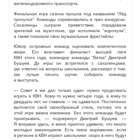
железнодорожного транспорта.
Финальная игра сезона прошла под названием "Лёд
тронулся". Команды соревновались в трех конкурсах.
Сахалинцы сыграли приветствие, порадовали
зрителей на музотлоне, где исполнили "коропули",
а также показали свои музыкальные фристайлы.
Юмор островных команд оценивало компетентное
жюри. Его возглавил финалист высшей лиги
КВН этого года, командор команды "Вятка" Дмитрий
Бушуев. До игры он встретился с сахалинцами,
где ответил на вопросы школьников, рассказал о том,
как лучше писать шутки, собирать команду
и выступать.
— Совет я им дал только один: нужно продолжать
играть в КВН. Кому-то нужно четыре года, а кому-то
двадцать лет, но главное — не сдаваться. Постепенно
выточится свой своеобразный стиль, потому что в
этой игре важна изюминка. Без этого команда будет
проигрывать, — подчеркнул Дмитрий Бушуев. —
Я впервые здесь, и меня приятно удивило, что много
молодых кавээнщиков. Есть такое выражение: если
в регионе в КВН играют школьники, скоро в него будут