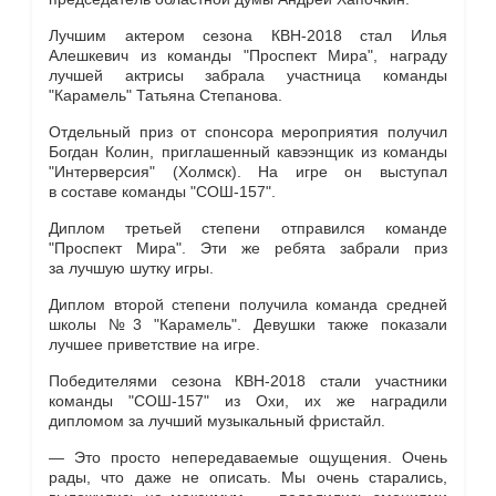
Лучшим актером сезона КВН-2018 стал Илья
Алешкевич из команды "Проспект Мира", награду
лучшей актрисы забрала участница команды
"Карамель" Татьяна Степанова.
Отдельный приз от спонсора мероприятия получил
Богдан Колин, приглашенный кавээнщик из команды
"Интерверсия" (Холмск). На игре он выступал
в составе команды "СОШ-157".
Диплом третьей степени отправился команде
"Проспект Мира". Эти же ребята забрали приз
за лучшую шутку игры.
Диплом второй степени получила команда средней
школы №3 "Карамель". Девушки также показали
лучшее приветствие на игре.
Победителями сезона КВН-2018 стали участники
команды "СОШ-157" из Охи, их же наградили
дипломом за лучший музыкальный фристайл.
— Это просто непередаваемые ощущения. Очень
рады, что даже не описать. Мы очень старались,