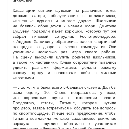
играть все.
Кавээнщики сыпали шутками на различные темы:
детские лагеря, обслуживание в поликлиниках,
жизненные курьезы и многое другое. Школьники
не боялись обращаться к членам жюри. Дмитрию
Бушуеву подарили пакет корюшки, которую тут же
забрал липовый сотрудник Роспотребнадзора,
к Андрею Хапочкину обратились насчет спортивной
площадки во дворе, а члены команды из Охи
упоминали несколько раз мэра своего района.
На сцену выходили шутить родители школьников,
а также их наставники. Юные островитяне пытались
удивить разными форматами: делали рекламу
своему городу и сравнивали себя с милыми
животными.
— Жалко, что была всего 5-бальная система. Дал бы
всем оценку 10. Очень понравилось у всех,
что корректные шутки в отношении власти.
Предлагаю, кстати, Татьяне, которая шутила
про двор, завтра встретиться и обсудить все вопросы
по спортплощадке. И еще есть предложение, чтобы
Татьяна возглавила женское сахалинское движение
воркаута, — шутливо обратился к участникам
председатель областной думы Андрей Хапочкин.