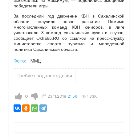
выложились на максимум, — поделились эмоциями
победители игры.
За последний год движение КВН в Сахалинской
области получило новое развитие. Помимо
многочисленных команд КВН юниоров, в лиге
участвовало 8 команд сахалинских вузов и ссузов,
сообщает Okha65.RU со ссылкой на пресс-службу
министерства спорта, туризма и молодежной
политики Сахалинской области.
Фото:
ММЦ
Требует подтверждения
0
23.11.2018
21:56
1.33K