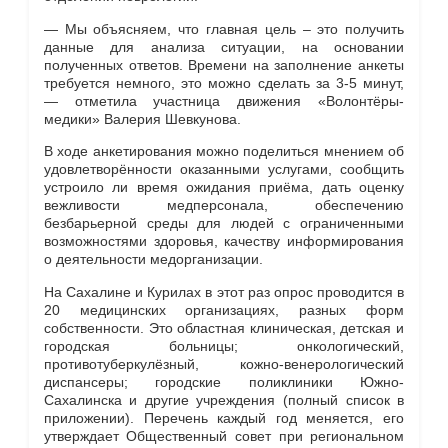
— Мы объясняем, что главная цель – это получить
данные для анализа ситуации, на основании
полученных ответов. Времени на заполнение анкеты
требуется немного, это можно сделать за 3-5 минут,
— отметила участница движения «Волонтёры-
медики» Валерия Шевкунова.
В ходе анкетирования можно поделиться мнением об
удовлетворённости оказанными услугами, сообщить
устроило ли время ожидания приёма, дать оценку
вежливости медперсонала, обеспечению
безбарьерной среды для людей с ограниченными
возможностями здоровья, качеству информирования
о деятельности медорганизации.
На Сахалине и Курилах в этот раз опрос проводится в
20 медицинских организациях, разных форм
собственности. Это областная клиническая, детская и
городская больницы; онкологический,
противотуберкулёзный, кожно-венерологический
диспансеры; городские поликлиники Южно-
Сахалинска и другие учреждения (полный список в
приложении). Перечень каждый год меняется, его
утверждает Общественный совет при региональном