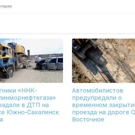
нтарии
тники «ННК-
Автомобилистов
линморнефтегаза»
предупредили о
радали в ДТП на
временном закрыти
се Южно-Сахалинск
проезда на дороге 
а
Восточное