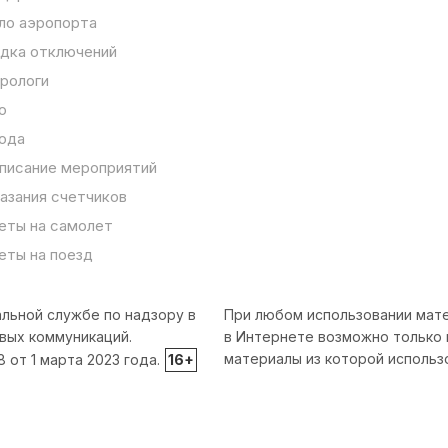
ло аэропорта
дка отключений
рологи
о
ода
писание мероприятий
азания счетчиков
еты на самолет
еты на поезд
льной службе по надзору в
При любом использовании мате
вых коммуникаций.
в Интернете возможно только 
материалы из которой использ
от 1 марта 2023 года.
16+