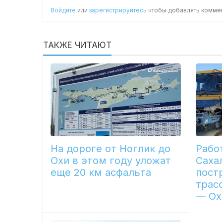
Войдите
или
зарегистрируйтесь
чтобы добавлять комме
ТАКЖЕ ЧИТАЮТ
На дороге от Ноглик до
Рабо
Охи в этом году уложат
Саха
еще 20 км асфальта
пост
трас
— Ох