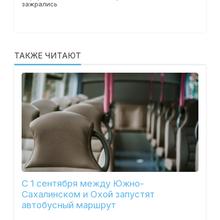
зажрались
ТАКЖЕ ЧИТАЮТ
С 1 сентября между Южно-
Сахалинском и Охой запустят
автобусный маршрут