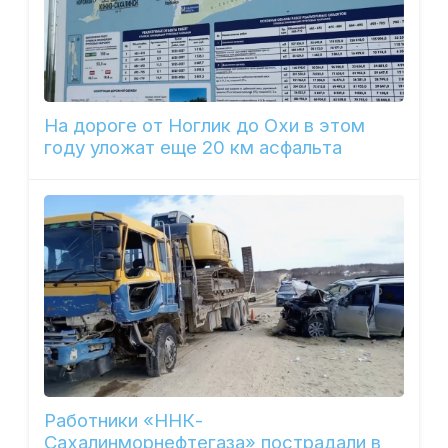
На дороге от Ноглик до Охи в этом
году уложат еще 20 км асфальта
Работники «ННК-
Сахалинморнефтегаза» пострадали в