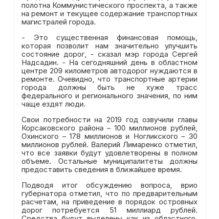
полотна Коммунистического проспекта, а также
на ремонт и текущее содержание транспортных
магистралей города.
- Это существенная финансовая помощь,
которая позволит нам значительно улучшить
состояние дорог, - сказал мэр города Сергей
Надсадин. - На сегодняшний день в областном
центре 209 километров автодорог нуждаются в
ремонте. Очевидно, что транспортные артерии
города должны быть не хуже трасс
федерального и регионального значения, по ним
чаще ездят люди.
Свои потребности на 2019 год озвучили главы
Корсаковского района – 100 миллионов рублей,
Охинского – 178 миллионов и Ногликского – 30
миллионов рублей. Валерий Лимаренко отметил,
что все заявки будут удовлетворены в полном
объеме. Остальные муниципалитеты должны
предоставить сведения в ближайшее время.
Подводя итог обсуждению вопроса, врио
губернатора отметил, что по предварительным
расчетам, на приведение в порядок островных
дорог потребуется 51 миллиард рублей.
Средства будут выделены как из областного,