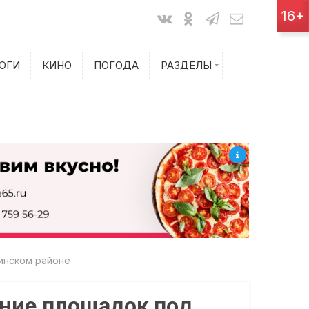
Показания счетчиков
16+
Билеты на самолет
ОГИ
КИНО
ПОГОДА
РАЗДЕЛЫ
Билеты на поезд
инском районе
ание площадок под