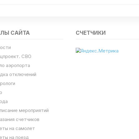
ЕЛЫ САЙТА
СЧЕТЧИКИ
ости
цпроект. СВО
ло аэропорта
дка отключений
рологи
о
ода
писание мероприятий
азания счетчиков
еты на самолет
еты на поезд