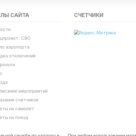
ЕЛЫ САЙТА
СЧЕТЧИКИ
ости
цпроект. СВО
ло аэропорта
дка отключений
рологи
о
ода
писание мероприятий
азания счетчиков
еты на самолет
еты на поезд
льной службе по надзору в
При любом использовании мате