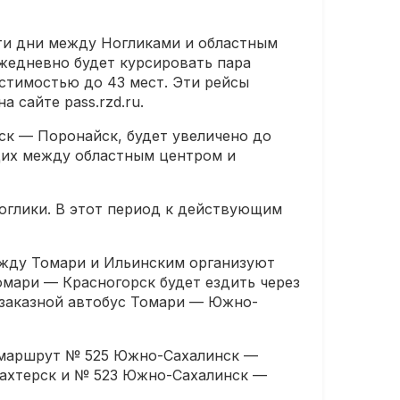
ти дни между Ногликами и областным
жедневно будет курсировать пара
стимостью до 43 мест. Эти рейсы
 сайте pass.rzd.ru.
ск — Поронайск, будет увеличено до
щих между областным центром и
глики. В этот период к действующим
жду Томари и Ильинским организуют
мари — Красногорск будет ездить через
 заказной автобус Томари — Южно-
 маршрут № 525 Южно-Сахалинск —
Шахтерск и № 523 Южно-Сахалинск —