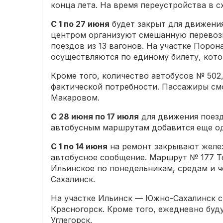
конца лета. На время переустройства в 
С 1 по 27 июня
будет закрыт для движени
центром организуют смешанную перевозк
поездов из 13 вагонов. На участке Поро
осуществляются по единому билету, котор
Кроме того, количество автобусов № 50
фактической потребности. Пассажиры см
Макаровом.
С 28 июня по 17 июля
для движения поезд
автобусным маршрутам добавится еще од
С 1 по 14 июня
на ремонт закрывают желе
автобусное сообщение. Маршрут № 177 Т
Ильинское по понедельникам, средам и 
Сахалинск.
На участке Ильинск — Южно-Сахалинск 
Красногорск. Кроме того, ежедневно бу
Углегорск.