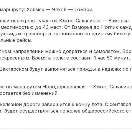
 маршруту: Холмск — Чехов — Томари.
олеи перекроют участок Южно-Сахалинск — Взморье.
местимостью до 43 мест. От Взморья до Ноглик кажд
ух видах транспорта организован по единому билету.
льные рейсы.
атном направлении можно добраться и самолетом. Бор
скресеньям. Время в полете составит 1 час 50 минут.
хтерском будут выполняться трижды в неделю: по п
е по маршрутам Новодеревенская — Южно-Сахалинс
стается без изменений.
железной дороги завершится к концу лета. С сентября
) будет осуществляться по колее общероссийского ст