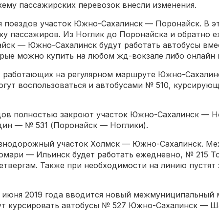
схему пассажирских перевозок внесли изменения.
я поездов участок Южно-Сахалинск — Поронайск. В э
у пассажиров. Из Ноглик до Поронайска и обратно е
найск — Южно-Сахалинск будут работать автобусы вме
ые можно купить на любом жд-вокзале либо онлайн на
2, работающих на регулярном маршруте Южно-Сахалин
огут воспользоваться и автобусами № 510, курсирую
ов полностью закроют участок Южно-Сахалинск — Но
ин — № 531 (Поронайск — Ноглики).
знодорожный участок Холмск — Южно-Сахалинск. Ме
омари — Ильинск будет работать ежедневно, № 215 То
четвергам. Также при необходимости на линию пустят
с июня 2019 года вводится новый межмуниципальный
дут курсировать автобусы № 527 Южно-Сахалинск — 