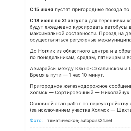
С 15 июня
пустят пригородные поезда по
С 18 июля по 31 августа
для перешивки к
будут ежедневно курсировать автобусы в
максимальной составности. Проезд на дв
осуществляться регулярные межмуниципа
До Ноглик из областного центра и в обр
по понедельникам, средам, пятницам и во
Авиарейсы между Южно-Сахалинском и Ша
Время в пути — 1 час 10 минут.
Пригородное железнодорожное сообщени
Холмск — Сортировочный — Николайчук о
Основной этап работ по переустройству 
(за исключением участка Холмск — Шахта
Фото:
тематическое; autopoisk24.net